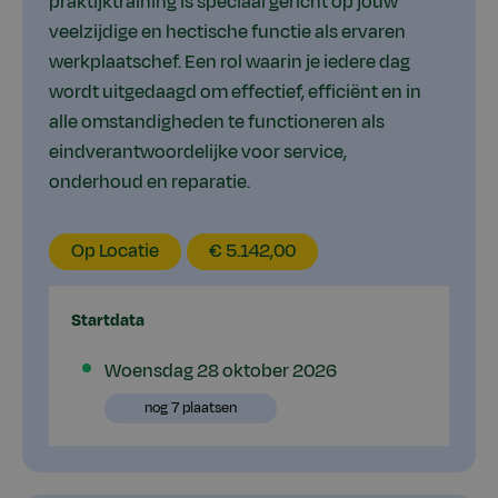
praktijktraining is speciaal gericht op jouw
veelzijdige en hectische functie als ervaren
werkplaatschef. Een rol waarin je iedere dag
wordt uitgedaagd om effectief, efficiënt en in
alle omstandigheden te functioneren als
eindverantwoordelijke voor service,
onderhoud en reparatie.
EducationLocation
EducationPrice
Op Locatie
€ 5.142,00
Startdata
Plaatsen
Woensdag 28 oktober 2026
beschikbaar
Plaatsen
nog 7 plaatsen
beschikbaar