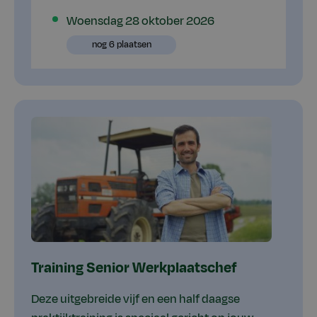
Plaatsen
Woensdag 28 oktober 2026
beschikbaar
Plaatsen
nog 6 plaatsen
beschikbaar
Training Senior Werkplaatschef
Deze uitgebreide vijf en een half daagse