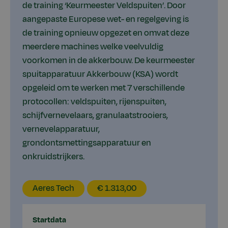
de training ‘Keurmeester Veldspuiten’. Door
aangepaste Europese wet- en regelgeving is
de training opnieuw opgezet en omvat deze
meerdere machines welke veelvuldig
voorkomen in de akkerbouw. De keurmeester
spuitapparatuur Akkerbouw (KSA) wordt
opgeleid om te werken met 7 verschillende
protocollen: veldspuiten, rijenspuiten,
schijfvernevelaars, granulaatstrooiers,
vernevelapparatuur,
grondontsmettingsapparatuur en
onkruidstrijkers.
EducationLocation
EducationPrice
Aeres Tech
€ 1.313,00
Startdata