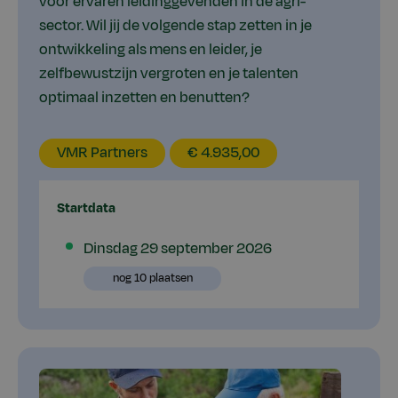
voor ervaren leidinggevenden in de agri-
sector. Wil jij de volgende stap zetten in je
ontwikkeling als mens en leider, je
zelfbewustzijn vergroten en je talenten
optimaal inzetten en benutten?
EducationLocation
EducationPrice
VMR Partners
€ 4.935,00
Startdata
Plaatsen
Dinsdag 29 september 2026
beschikbaar
Plaatsen
nog 10 plaatsen
beschikbaar