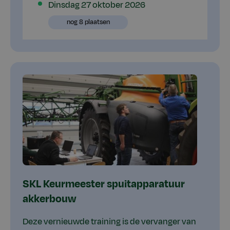
Plaatsen
Dinsdag 27 oktober 2026
beschikbaar
Plaatsen
nog 8 plaatsen
beschikbaar
SKL Keurmeester spuitapparatuur
akkerbouw
Deze vernieuwde training is de vervanger van