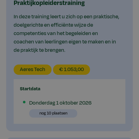
Praktijkopleiderstraining
In deze training leert u zich op een praktische,
doelgerichte en efficiënte wijze de
competenties van het begeleiden en
coachen van leerlingen eigen te maken en in
de praktijk te brengen.
EducationLocation
EducationPrice
Aeres Tech
€ 1.053,00
Startdata
Plaatsen
Donderdag 1 oktober 2026
beschikbaar
Plaatsen
nog 10 plaatsen
beschikbaar