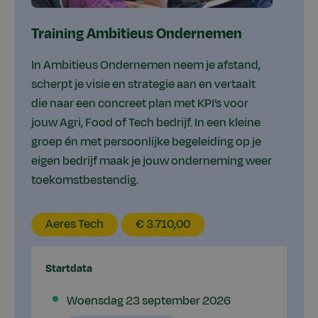
Training Ambitieus Ondernemen
In Ambitieus Ondernemen neem je afstand,
scherpt je visie en strategie aan en vertaalt
die naar een concreet plan met KPI’s voor
jouw Agri, Food of Tech bedrijf. In een kleine
groep én met persoonlijke begeleiding op je
eigen bedrijf maak je jouw onderneming weer
toekomstbestendig.
EducationLocation
EducationPrice
Aeres Tech
€ 3.710,00
Startdata
Plaatsen
Woensdag 23 september 2026