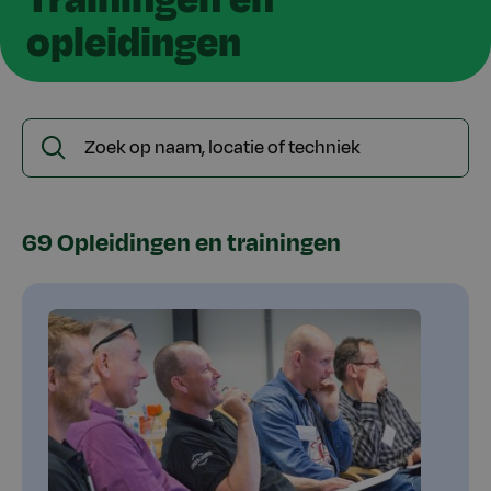
opleidingen
Zoek
Zoeken
op
naam,
locatie
69 Opleidingen en trainingen
of
techniek