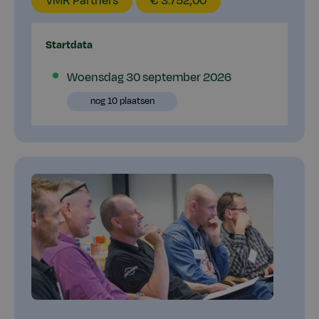
VMR Partners
€ 3.752,00
Startdata
Plaatsen
Woensdag 30 september 2026
beschikbaar
Plaatsen
nog 10 plaatsen
beschikbaar