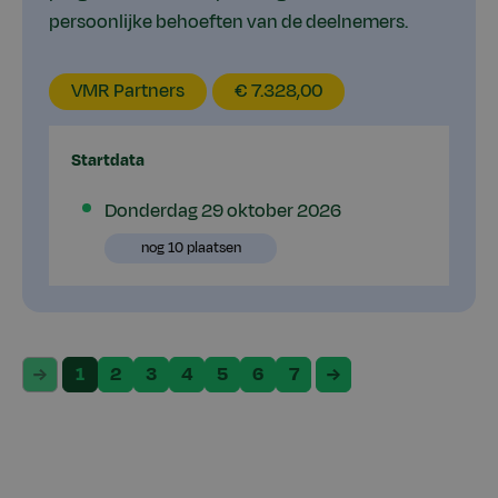
persoonlijke behoeften van de deelnemers.
EducationLocation
EducationPrice
VMR Partners
€ 7.328,00
Startdata
Plaatsen
Donderdag 29 oktober 2026
beschikbaar
Plaatsen
nog 10 plaatsen
beschikbaar
1
2
3
4
5
6
7
previous
next
page
page
page
page
page
page
page
page
page