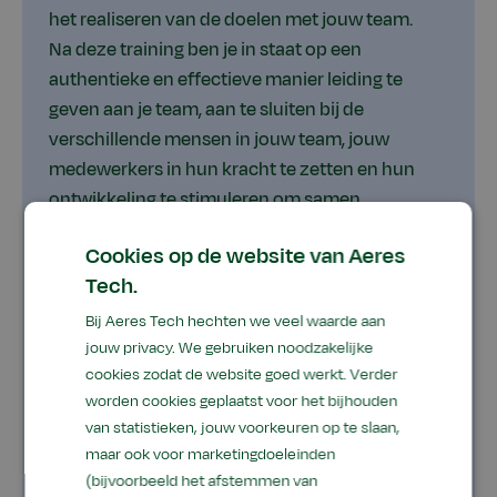
het realiseren van de doelen met jouw team.
Na deze training ben je in staat op een
authentieke en effectieve manier leiding te
geven aan je team, aan te sluiten bij de
verschillende mensen in jouw team, jouw
medewerkers in hun kracht te zetten en hun
ontwikkeling te stimuleren om samen
plannen te implementeren en de gestelde
Cookies op de website van Aeres
doelen te realiseren.
Tech.
EducationLocation
EducationPrice
Bij Aeres Tech hechten we veel waarde aan
VMR Partners
€ 4.980,00
jouw privacy. We gebruiken noodzakelijke
cookies zodat de website goed werkt. Verder
Startdata
worden cookies geplaatst voor het bijhouden
van statistieken, jouw voorkeuren op te slaan,
Plaatsen
Dinsdag 20 oktober 2026
maar ook voor marketingdoeleinden
beschikbaar
Plaatsen
(bijvoorbeeld het afstemmen van
nog 10 plaatsen