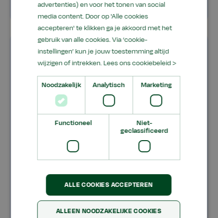
advertenties) en voor het tonen van social
beschikbaar
media content. Door op 'Alle cookies
accepteren' te klikken ga je akkoord met het
gebruik van alle cookies. Via ‘cookie-
instellingen’ kun je jouw toestemming altijd
wijzigen of intrekken.
Lees ons cookiebeleid >
Noodzakelijk
Analytisch
Marketing
Functioneel
Niet-
geclassificeerd
SKL Keurmeester spuitapparatuur
tuinbouw
Deze vernieuwde training is de vervanger van
ALLE COOKIES ACCEPTEREN
de trainingen ‘Keurmeester
boomgaardspuiten’ en ‘Keurmeester
ALLEEN NOODZAKELIJKE COOKIES