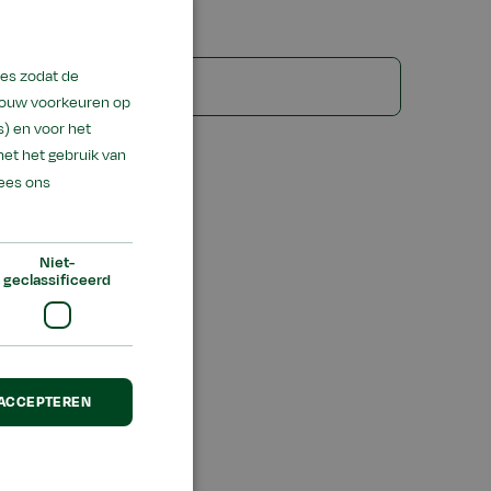
ies zodat de
 jouw voorkeuren op
) en voor het
met het gebruik van
ees ons
Niet-
geclassificeerd
en
 ACCEPTEREN