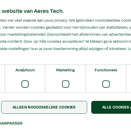
 website van Aeres Tech.
hten we veel waarde aan jouw privacy. We gebruiken noodzakelijke cook
eken
. Verder worden cookies geplaatst voor het bijhouden van statistieken,
oord
 voor marketingdoeleinden (bijvoorbeeld het afstemmen van advertenties
dia content. Door op 'Alle cookies accepteren' te klikken ga je akkoord 
iele techniek
ookie-instellingen’ kun je jouw toestemming altijd wijzigen of intrekken.
L
sultaten
Analytisch
Marketing
Functioneel
Geen resultat
ALLEEN NOODZAKELIJKE COOKIES
ALLE COOKIES
Geen resultaten gevonden
AANPASSEN