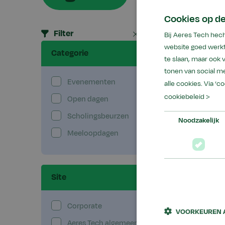
Cookies op de
Zoek
Filter
Alles wissen
Bij Aeres Tech hec
Zo
op
website goed werkt
Categorie
trefw
te slaan, maar ook
tonen van social me
Mob
Evenementen
0
alle cookies. Via ‘c
cookiebeleid >
Open dagen
0
0 Re
Scholingsbeurzen
0
Noodzakelijk
Meeloopdagen
0
Site
Corporate
0
VOORKEUREN 
Aeres Tech algemeen
0