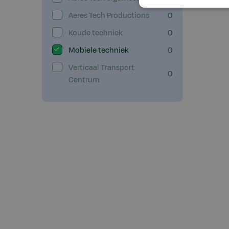
Aeres Tech Productions
0
Koude techniek
0
Mobiele techniek
0
Verticaal Transport
0
Centrum