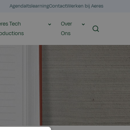
Agenda
Itslearning
Contact
Werken bij Aeres
res Tech
Over
Zoeken
oductions
Ons