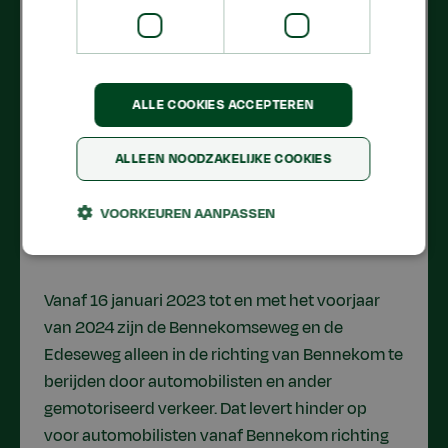
ALLE COOKIES ACCEPTEREN
ALLEEN NOODZAKELIJKE COOKIES
VOORKEUREN AANPASSEN
Vanaf 16 januari 2023 tot en met het voorjaar
van 2024 zijn de Bennekomseweg en de
Edeseweg alleen in de richting van Bennekom te
berijden door automobilisten en ander
gemotoriseerd verkeer. Dat levert hinder op
voor automobilisten vanaf Bennekom richting