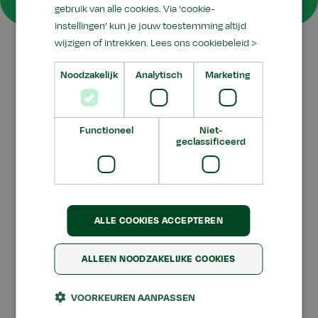
gebruik van alle cookies. Via ‘cookie-
instellingen’ kun je jouw toestemming altijd
wijzigen of intrekken.
Lees ons cookiebeleid >
Je contactformulier is verzonden, hartelijk dank
Noodzakelijk
Analytisch
Marketing
daarvoor. Wij nemen zo spoedig mogelijk
contact met je op.
Functioneel
Niet-
geclassificeerd
Hartelijke groet,
Team Aeres Tech
ALLE COOKIES ACCEPTEREN
ALLEEN NOODZAKELIJKE COOKIES
Gedragscode NRTO
Disclaimer
VOORKEUREN AANPASSEN