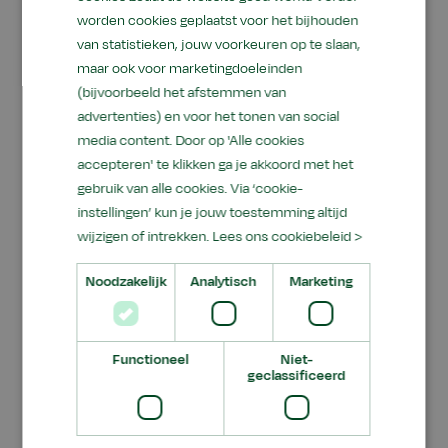
van vloerverwarming.
worden cookies geplaatst voor het bijhouden
van statistieken, jouw voorkeuren op te slaan,
maar ook voor marketingdoeleinden
Vorig jaar trok de Dag van de Warmtepomp in
(bijvoorbeeld het afstemmen van
Ede meer dan 200 bezoekers. Diederik Samsom
advertenties) en voor het tonen van social
- onderhandelaar voor het onlangs
media content. Door op 'Alle cookies
gepresenteerde landelijk klimaatakkoord - was
accepteren' te klikken ga je akkoord met het
een van de sprekers. In de komende decennia
gebruik van alle cookies. Via ‘cookie-
moeten 7 miljoen woningen en meer dan een
instellingen’ kun je jouw toestemming altijd
miljoen andere gebouwen worden
wijzigen of intrekken.
Lees ons cookiebeleid >
verduurzaamd, ofwel zonder gebruik van
Noodzakelijk
Analytisch
Marketing
fossiele energie worden gekoeld en verwarmd.
Aeres Tech heeft in de afgelopen twee jaar zelf
al de stap gezet naar duurzaamheid en heeft
Functioneel
Niet-
haar
gebouwen al 'klimaatneutraal' gemaakt
.
geclassificeerd