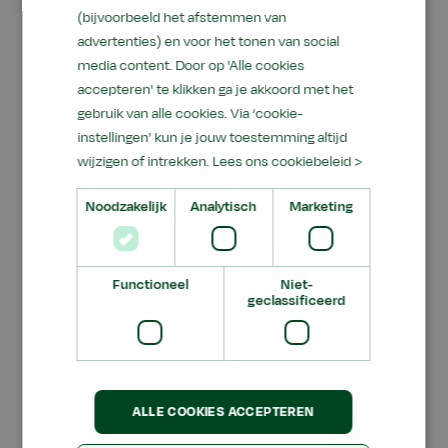
(bijvoorbeeld het afstemmen van
invullen. Op dit moment geef ik studenten van
advertenties) en voor het tonen van social
de mbo-niveau 3 opleiding les over gps. De
media content. Door op 'Alle cookies
theorieles verloopt via Microsoft Teams; de
accepteren' te klikken ga je akkoord met het
studenten loggen tegelijkertijd in en volgen de
gebruik van alle cookies. Via ‘cookie-
les. Vervolgens gaan ze thuis aan de slag met het
instellingen’ kun je jouw toestemming altijd
uitwerken van opdrachten. De
wijzigen of intrekken.
Lees ons cookiebeleid >
praktijkopdrachten voeren ze uit bij hun eigen
Noodzakelijk
Analytisch
Marketing
bedrijf.”
Functioneel
Niet-
geclassificeerd
ALLE COOKIES ACCEPTEREN