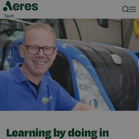
Zoeke
Men
Learning by doing in