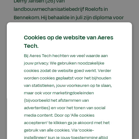
Démy Jansen (26) van
landbouwmechanisatiebedrijf Roelofs in
Bennekom. Hij behaalde in juli zijn diploma voor
keurmeester APK3 en volgde ook de training bij
Aeres Tech. “Trekkermonteurs zijn nu eenmaal
Cookies op de website van Aeres
mannen van de praktijk. En al die regeltjes zijn
Tech.
nogal in ambtenarentaal opgeschreven. Maar ja,
Bij Aeres Tech hechten we veel waarde aan
als je keurmeester bent, moet je ze wel kennen.
jouw privacy. We gebruiken noodzakelijke
Hoe breed moet een lampje zijn, hoe hoog of
cookies zodat de website goed werkt. Verder
hoe laag mag dat zijn gemonteerd, dat soort
worden cookies geplaatst voor het bijhouden
dingen daar gaat het dan om.”
van statistieken, jouw voorkeuren op te slaan,
maar ook voor marketingdoeleinden
Tekst gaat verder onder de foto:
(bijvoorbeeld het afstemmen van
advertenties) en voor het tonen van social
media content. Door op 'Alle cookies
accepteren' te klikken ga je akkoord met het
gebruik van alle cookies. Via ‘cookie-
instellingen’ kun je jouw toestemming altijd