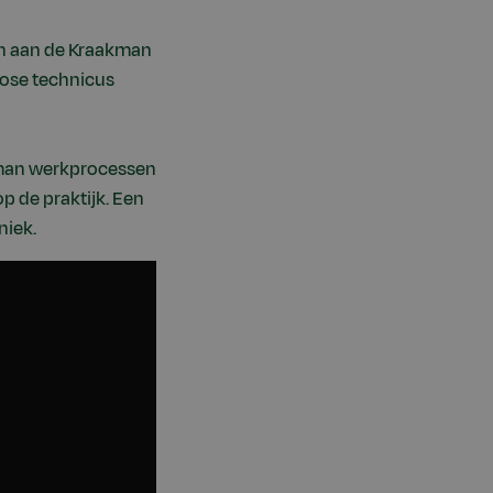
gen aan de Kraakman
nose technicus
kman werkprocessen
p de praktijk. Een
niek.