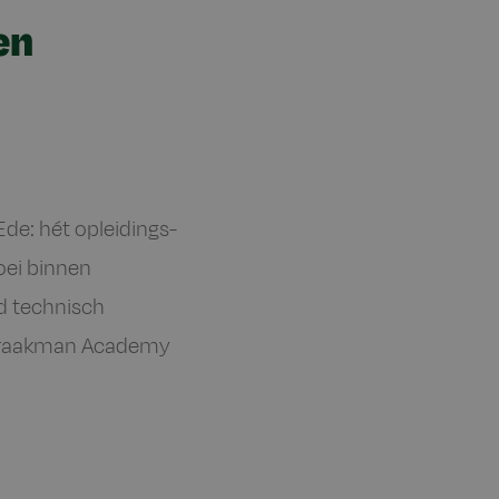
en
de: hét opleidings-
oei binnen
d technisch
 Kraakman Academy