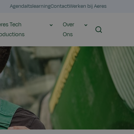
Agenda
Itslearning
Contact
Werken bij Aeres
res Tech
Over
Zoeken
oductions
Ons