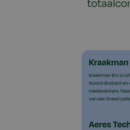
totaalco
Kraakman 
Kraakman B.V. is Jo
Noord-Brabant en 
medewerkers. Naas
van een breed pall
Aeres Tec