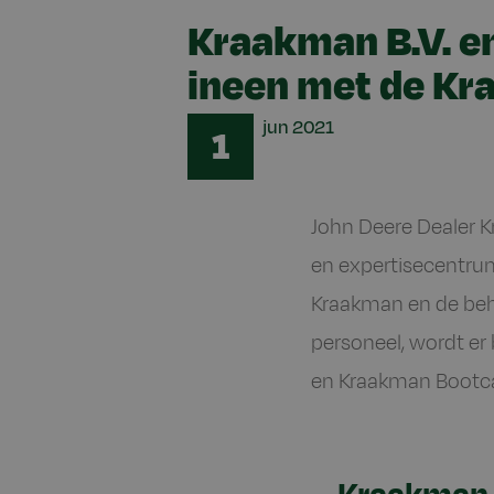
Kraakman B.V. e
ineen met de K
Date
jun
2021
1
John Deere Dealer K
en expertisecentru
Kraakman en de beh
personeel, wordt e
en Kraakman Boot