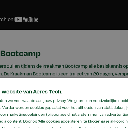
 Bootcamp
s zullen tijdens de Kraakman Bootcamp alle basiskennis op
. De Kraakman Bootcamp is een traject van 20 dagen, verspr
werken. Met deze basis zorgt Kraakman dat nieuwe medewerke
 zij vlot hun draai vinden bij uiteenlopende klussen in de wer
 website van Aeres Tech.
hten we veel waarde aan jouw privacy. We gebruiken noodzakelijke cook
emeen Directeur Kraakman B.V.: “De techniek in de landbouw s
. Verder worden cookies geplaatst voor het bijhouden van statistieken,
tstrevend en de kennis die je nodig hebt om een allround mon
 voor marketingdoeleinden (bijvoorbeeld het afstemmen van advertenties
a dagelijks uitgebreid. Dit merken onze leerling monteurs ti
dia content. Door op 'Alle cookies accepteren' te klikken ga je akkoord 