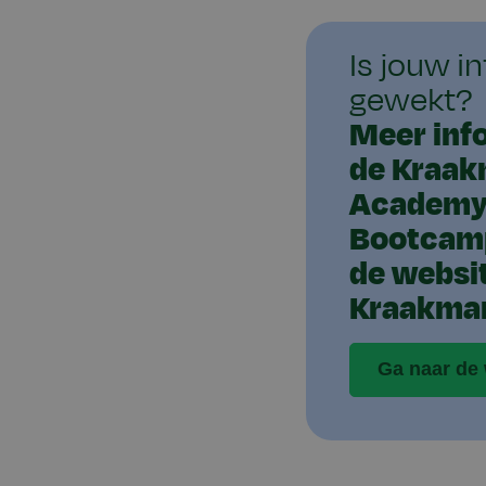
Is jouw i
gewekt?
Meer inf
de Kraa
Academy
Bootcamp
de websi
Kraakman
Ga naar de