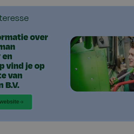
nteresse
ormatie over
kman
 en
 vind je op
te van
 B.V.
 website