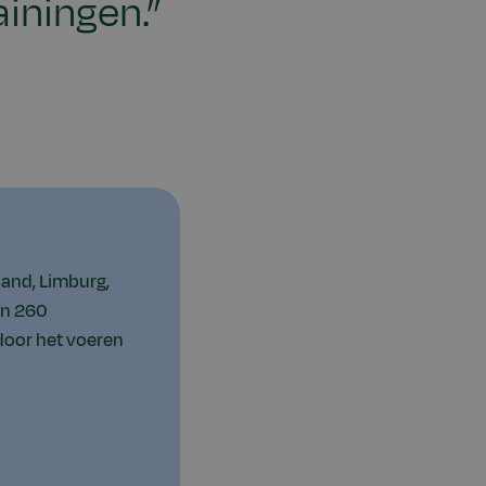
iningen.”
land, Limburg,
en 260
door het voeren