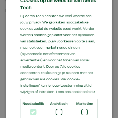
Cookies op de website van Aeres
techniek speelt binnen het Aeres onderwijs en de
Tech.
praktijkgerichte trainingen.
Bij Aeres Tech hechten we veel waarde aan
jouw privacy. We gebruiken noodzakelijke
cookies zodat de website goed werkt. Verder
worden cookies geplaatst voor het bijhouden
Tijdens de ATH vinden op de stand de
van statistieken, jouw voorkeuren op te slaan,
voorrondes vakwedstrijden Skills Monteur
maar ook voor marketingdoeleinden
Mobiele werktuigen plaats. Studenten tonen
(bijvoorbeeld het afstemmen van
hun technische vaardigheden en strijden om
advertenties) en voor het tonen van social
een plek in de finale. Aeres Tech neemt een
media content. Door op 'Alle cookies
aantal innovaties mee naar de beurs. En
accepteren' te klikken ga je akkoord met het
natuurlijk zijn de Aeres adviseurs aanwezig om
gebruik van alle cookies. Via ‘cookie-
vragen te beantwoorden,
instellingen’ kun je jouw toestemming altijd
wijzigen of intrekken.
Lees ons cookiebeleid >
samenwerkingsmogelijkheden te bespreken en
om advies te geven over ons brede scala aan
Noodzakelijk
Analytisch
Marketing
technische opleidingen en trainingen.