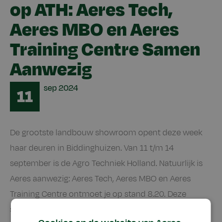
op ATH: Aeres Tech,
Aeres MBO en Aeres
Training Centre Samen
Aanwezig
Date
sep
2024
11
De grootste landbouw showroom opent deze week
haar deuren in Biddinghuizen. Van 11 t/m 14
september is de Agro Techniek Holland. Natuurlijk is
Aeres aanwezig: Aeres Tech, Aeres MBO en Aeres
Training Centre ontmoet je op stand 8.20. Deze
samenwerking onderstreept de belangrijke rol die