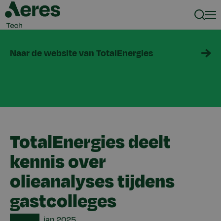
Zoeke
Men
Naar de website van TotalEnergies
TotalEnergies deelt
kennis over
olieanalyses tijdens
gastcolleges
Date
jan
2025