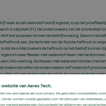
jf waar al wel waterstof wordt ingezet, is op het proefbedr
arch in Lelystad (Fl.). De onderzoekers van de universiteit w
stof toe te passen binnen de bedrijfsvoering. Daarom schafte
ofheftruck aan. De techniek van de Toyota-heftruck is verge
is dat de onderzoekers de heftruck op het bedrijf kunnen bij
k ingericht waar flessen met waterstof staan. Het tankproces 
n een LPG-voertuig. De flessen met waterstof worden momen
 de toekomst willen de onderzoekers zelf waterstof produce
er willen zij met regenwater en wind- en zonne-energie wate
 website van Aeres Tech.
hten we veel waarde aan jouw privacy. We gebruiken noodzakelijke cook
. Verder worden cookies geplaatst voor het bijhouden van statistieken,
 voor marketingdoeleinden (bijvoorbeeld het afstemmen van advertenties