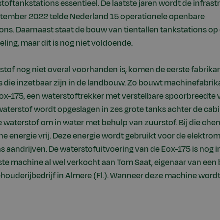
oftankstations essentieel. De laatste jaren wordt de infrast
eptember 2022 telde Nederland 15 operationele openbare
ns. Daarnaast staat de bouw van tientallen tankstations op d
ling, maar dit is nog niet voldoende.
tof nog niet overal voorhanden is, komen de eerste fabrika
die inzetbaar zijn in de landbouw. Zo bouwt machinefabrik
ox-175, een waterstoftrekker met verstelbare spoorbreedte 
 waterstof wordt opgeslagen in zes grote tanks achter de cab
e waterstof om in water met behulp van zuurstof. Bij die che
he energie vrij. Deze energie wordt gebruikt voor de elektro
s aandrijven. De waterstofuitvoering van de Eox-175 is nog i
rste machine al wel verkocht aan Tom Saat, eigenaar van ee
ouderijbedrijf in Almere (Fl.). Wanneer deze machine wordt 