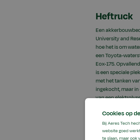
Heftruck
Een akkerbouwbedri
University and Rese
hoe het is om water
een Toyota-waterst
Eox-175. Opvallend 
is een speciale ple
met het tanken va
ingekocht, maar in
van een elektrolys
Cookies op de
Bij Aeres Tech hec
website goed werkt
te slaan, maar ook