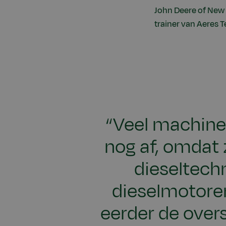
John Deere of New 
trainer van Aeres T
“Veel machine
nog af, omdat 
dieseltech
dieselmotoren
eerder de over