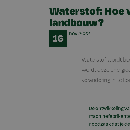
Waterstof: Hoe v
landbouw?
Date
nov
2022
16
Waterstof wordt bes
wordt deze energied
verandering in te k
De ontwikkeling va
machinefabrikanten
noodzaak dat je de