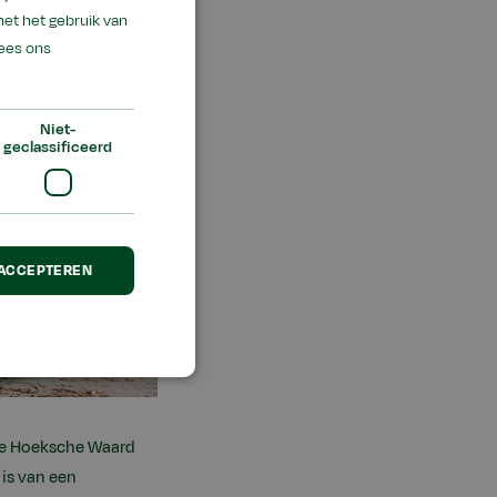
met het gebruik van
ees ons
Niet-
geclassificeerd
 ACCEPTEREN
(De Hoeksche Waard
is van een