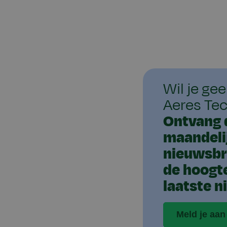
Wil je ge
Aeres Te
Ontvang 
maandeli
nieuwsbri
de hoogt
laatste n
Meld je aan