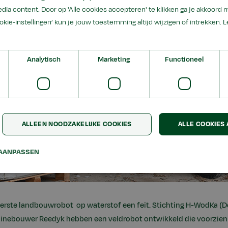
dia content. Door op 'Alle cookies accepteren' te klikken ga je akkoord 
ookie-instellingen’ kun je jouw toestemming altijd wijzigen of intrekken.
L
Analytisch
Marketing
Functioneel
ALLEEN NOODZAKELIJKE COOKIES
ALLE COOKIES
AANPASSEN
 eerste landbouwrobot op waterstof een feit. Stichting H-WodKa 
hinebouwer Reedyk hebben een veldrobot ontwikkeld die voorzien 