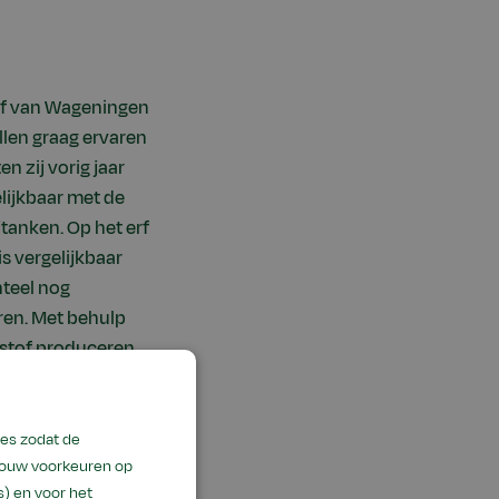
ijf van Wageningen
illen graag ervaren
n zij vorig jaar
lijkbaar met de
tanken. Op het erf
is vergelijkbaar
teel nog
ren. Met behulp
rstof produceren.
ies zodat de
 jouw voorkeuren op
) en voor het