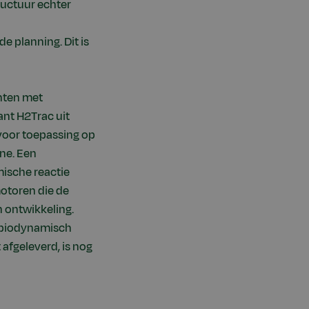
ructuur echter
e planning. Dit is
nten met
ant H2Trac uit
voor toepassing op
ine. Een
mische reactie
motoren die de
n ontwikkeling.
n biodynamisch
afgeleverd, is nog