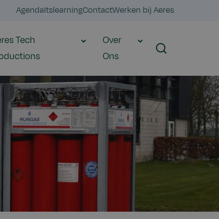
Agenda
Itslearning
Contact
Werken bij Aeres
res Tech
Over
Zoeken
oductions
Ons