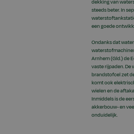
dekking van waterst
steeds beter. In s
waterstoftankstatio
een goede ontwikke
Ondanks dat waters
waterstofmachines 
Arnhem (Gld.) de E
vaste rijpaden. De
brandstofcel zet d
komt ook elektrisc
wielen en de aftaka
Inmiddels is de ee
akkerbouw- en veeh
onduidelijk.