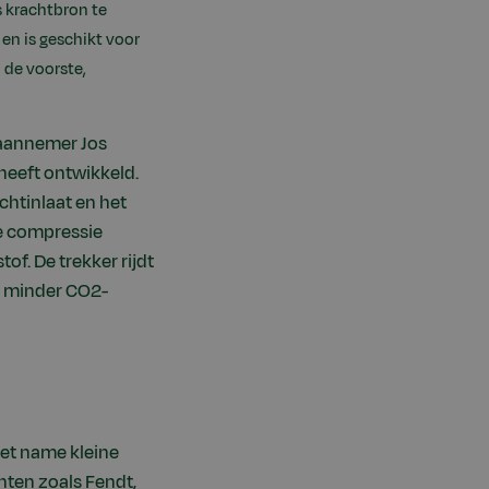
 krachtbron te
en is geschikt voor
 de voorste,
naannemer Jos
heeft ontwikkeld.
chtinlaat en het
de compressie
of. De trekker rijdt
nt minder CO2-
met name kleine
nten zoals Fendt,