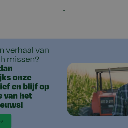
en verhaal van
ch missen?
dan
jks onze
ef en blijf op
e van het
ieuws!