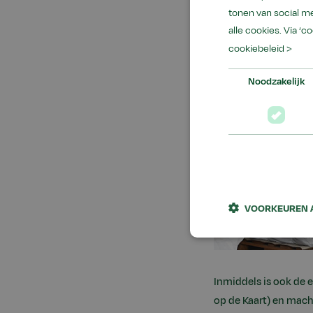
tonen van social me
alle cookies. Via ‘c
cookiebeleid >
Noodzakelijk
VOORKEUREN 
Inmiddels is ook de
op de Kaart) en mac