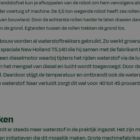
randstofcel kun je afkoppelen van de robot om hem vervolgens als
er voertuig of machine. De 3,5 ton wegende robot heeft zes rollen 
van bouwland. Door de achterste rollen harder te laten draaien dan
en de grond. Egtanden tussen de rollen trekken de grond los.
dbouw worden al waterstoftrekkers gebruikt. Zo werkt groe
peciale New Holland T5.140 die hij samen met de fabrikant 
een dieselmotor waarbij tijdens het rijden waterstof via de lu
an het mengsel van diesel en lucht wordt toegevoegd. Door 
. Daardoor stijgt de temperatuur en ontbrandt ook de waterst
p waterstof. Naar verluidt zorgt dit wel voor 40 tot 45 proce
ken
rdt er steeds meer waterstof in de praktijk ingezet. Het zijn 
en initiatieven die dit mogelijk maken. Grote machinefabrika