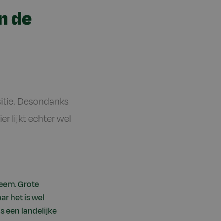
n de
sitie. Desondanks
r lijkt echter wel
leem. Grote
r het is wel
s een landelijke