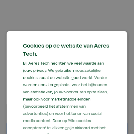
"We sleutelen altijd aan
Cookies op de website van Aeres
de nieuwste machines
Tech.
Bij Aeres Tech hechten we veel waarde aan
en de sfeer tijdens de
jouw privacy. We gebruiken noodzakelijke
lessen is goed"
cookies zodat de website goed werkt. Verder
worden cookies geplaatst voor het bijhouden
van statistieken, jouw voorkeuren op te slaan,
maar ook voor marketingdoeleinden
Rick Verhoeve, Student John Deere bedrijfsschool
(bijvoorbeeld het afstemmen van
advertenties) en voor het tonen van social
media content. Door op 'Alle cookies
Kom sfeer proeven op
accepteren' te klikken ga je akkoord met het