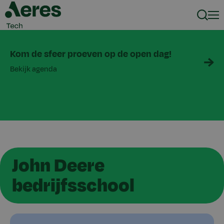
Zoeke
Men
Kom de sfeer proeven op de open dag!
Bekijk agenda
John Deere
bedrijfsschool