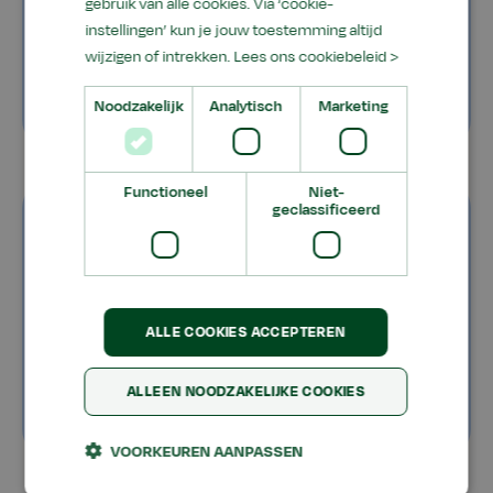
de open dag!
gebruik van alle cookies. Via ‘cookie-
instellingen’ kun je jouw toestemming altijd
wijzigen of intrekken.
Lees ons cookiebeleid >
Bekijk agenda
Noodzakelijk
Analytisch
Marketing
Functioneel
Niet-
Matchingservice
geclassificeerd
Vind jouw
mechanisatie
leerbedrijf
ALLE COOKIES ACCEPTEREN
ALLEEN NOODZAKELIJKE COOKIES
Meer informatie
VOORKEUREN AANPASSEN