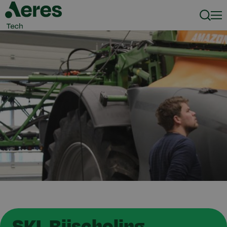
Zoeke
Men
SKL Bijscholing