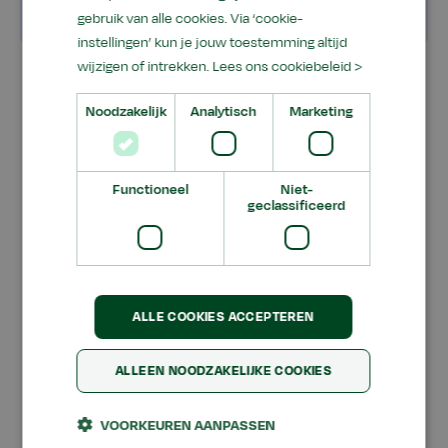
wachtlijst bovenaan de pagina.
gebruik van alle cookies. Via ‘cookie-
instellingen’ kun je jouw toestemming altijd
wijzigen of intrekken.
Lees ons cookiebeleid >
Noodzakelijk
Analytisch
Marketing
in de training worden de
volgende onderwerpen
Functioneel
Niet-
behandeld:
geclassificeerd
Tijdens deze 1-daagse training wordt aandacht
gegeven aan de correcte uitvoering van de
periodieke SKL-keuring van machines die onder
ALLE COOKIES ACCEPTEREN
de bevoegdheid vallen van de “Keurmeester
Spuitapparatuur in de Akkerbouw”.
ALLEEN NOODZAKELIJKE COOKIES
Veldspuiten
VOORKEUREN AANPASSEN
Rijen-/strokenspuiten