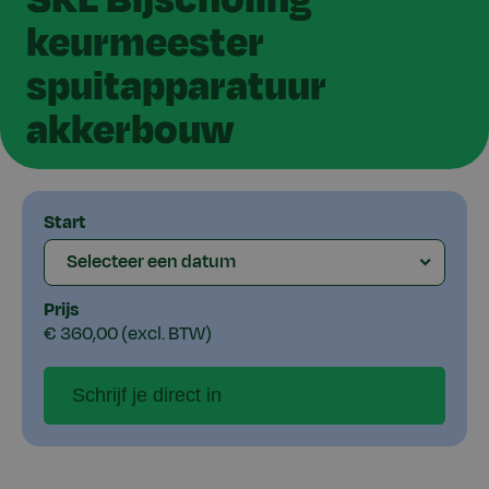
keurmeester
spuitapparatuur
akkerbouw
Schrijf
Start
je
Selecteer een datum
direct
Prijs
in
€ 360,00 (excl. BTW)
Schrijf je direct in