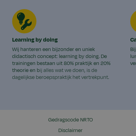
Learning by doing
Ca
Wij hanteren een bijzonder en uniek
Bi
didactisch concept: learning by doing. De
lu
trainingen bestaan uit 80% praktijk en 20%
ve
theorie en b
ij alles wat we doen, is de
dagelijkse beroepspraktijk het vertrekpunt.
Gedragscode NRTO
Disclaimer