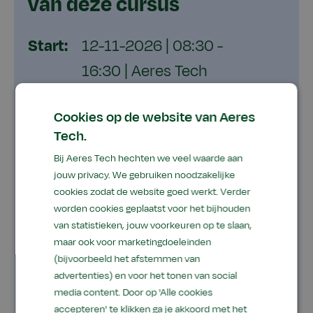
van deze cursus
Start:
12-11-2026
|
08:30 -
16:30
|
Aeres Tech
14
Cookies op de website van Aeres
pl.
Tech.
Bij Aeres Tech hechten we veel waarde aan
Start:
13-11-2026
|
08:30 -
jouw privacy. We gebruiken noodzakelijke
16:30
|
Aeres Tech
cookies zodat de website goed werkt. Verder
worden cookies geplaatst voor het bijhouden
13
van statistieken, jouw voorkeuren op te slaan,
pl.
maar ook voor marketingdoeleinden
(bijvoorbeeld het afstemmen van
advertenties) en voor het tonen van social
media content. Door op 'Alle cookies
Zitten de trainingen vol? Meld je dan aan voor de
accepteren' te klikken ga je akkoord met het