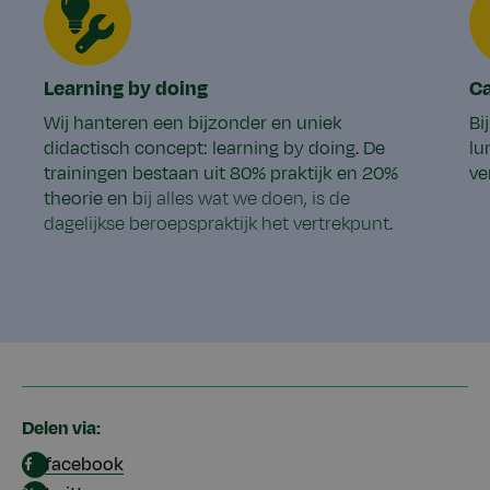
Learning by doing
Ca
Wij hanteren een bijzonder en uniek
Bi
didactisch concept: learning by doing. De
lu
trainingen bestaan uit 80% praktijk en 20%
ve
theorie en b
ij alles wat we doen, is de
dagelijkse beroepspraktijk het vertrekpunt.
Delen via:
facebook