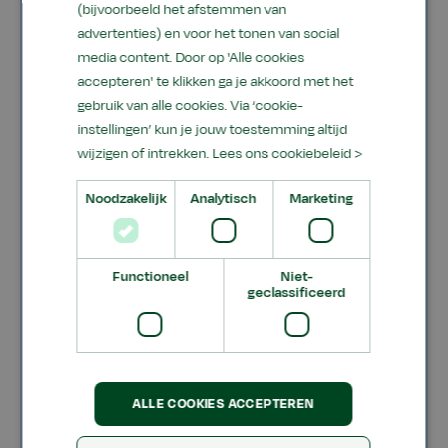
succesvol afronden van
(bijvoorbeeld het afstemmen van
advertenties) en voor het tonen van social
deze Aeres Tech-training:
media content. Door op 'Alle cookies
accepteren' te klikken ga je akkoord met het
Ken je de werking van de vooruit en
gebruik van alle cookies. Via ‘cookie-
achteruit elektronisch, hydraulisch en
instellingen’ kun je jouw toestemming altijd
mechanisch.
wijzigen of intrekken.
Lees ons cookiebeleid >
Ken je de werking van de powershift-
Noodzakelijk
Analytisch
Marketing
versnellingen elektronisch, hydraulisch en
mechanisch.
Kun je de transmissie (de)monteren en
Functioneel
Niet-
geclassificeerd
repareren, modificeren en afstellen.
Kun je met diagnose-apparatuur
componenten uitlezen en testen uitvoeren.
Kun je afstellingen, kalibraties en
ALLE COOKIES ACCEPTEREN
modulaties uitvoeren.