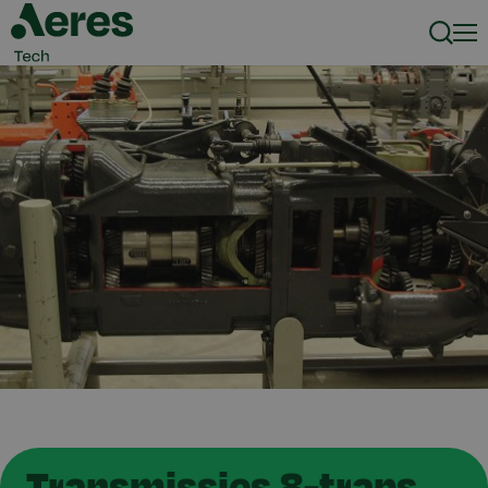
Zoeke
Men
Transmissies 8-traps