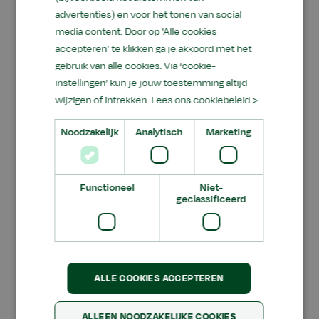
advertenties) en voor het tonen van social
media content. Door op 'Alle cookies
accepteren' te klikken ga je akkoord met het
Lesweken
gebruik van alle cookies. Via ‘cookie-
instellingen’ kun je jouw toestemming altijd
wijzigen of intrekken.
Lees ons cookiebeleid >
Tijdens de opleiding werkt de student ook bij
een praktijkbedrijf. Dit is meestal een dealer en
Noodzakelijk
Analytisch
Marketing
onderhoudsbedrijf van grondverzetmachines.
De student mag ook werkzaam zijn bij een
landbouwmechanisatiebedrijf die ook
Functioneel
Niet-
geclassificeerd
grondverzetmachines en verreikers verkoopt.
Om de vijf weken, zo’n acht keer per jaar, komen
de studenten voor een lesweek naar Ede (Gld.).
Tijdens zo’n lesweek leren de studenten alles
over de techniek van onder meer shovels,
ALLE COOKIES ACCEPTEREN
graafmachines en verreikers. Zo krijgen ze les
over (diesel)motoren, hydrauliek, elektronica,
ALLEEN NOODZAKELIJKE COOKIES