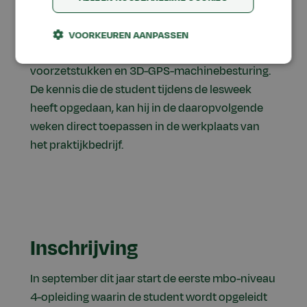
maar ook over rupsonderstellen. Daarnaast
leren ze alle details over alternatieve
VOORKEUREN AANPASSEN
aandrijvingen, hoogvoltage-systemen,
voorzetstukken en 3D-GPS-machinebesturing.
De kennis die de student tijdens de lesweek
heeft opgedaan, kan hij in de daaropvolgende
weken direct toepassen in de werkplaats van
het praktijkbedrijf.
Inschrijving
In september dit jaar start de eerste mbo-niveau
4-opleiding waarin de student wordt opgeleidt