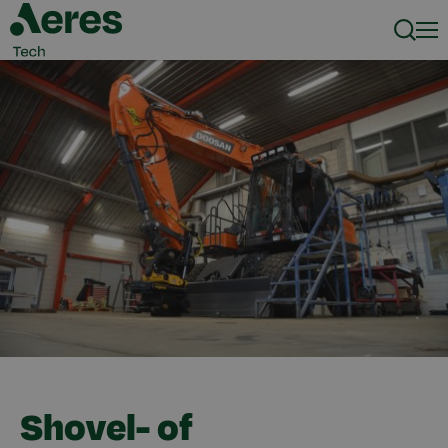
Zoeke
Men
Shovel- of