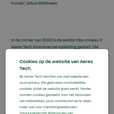
kunde”, aldus Witteveen.
In de zomer van 2023 is de eerste mbo-niveau 3
Aeres Tech Grondverzet-opleiding gestart. Die
groep telt zeven studenten. Deze
merkonafhankelijke opleiding bestaat volgens
Cookies op de website van Aeres
Witteveen grotendeels uit praktijklessen. “Onze
Tech.
studenten worden het meest enthousiast van
Bij Aeres Tech hechten we veel waarde aan
het werk in de praktijk. Daarom bestaan de
jouw privacy. We gebruiken noodzakelijke
lessen voornamelijk uit praktijkopdrachten. Dit
cookies zodat de website goed werkt. Verder
onderscheidt de opleiding van andere scholen”,
worden cookies geplaatst voor het bijhouden
van statistieken, jouw voorkeuren op te slaan,
aldus Witteveen.
maar ook voor marketingdoeleinden
(bijvoorbeeld het afstemmen van