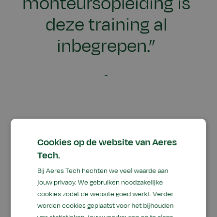
monteursopleiding is
deze training al
inbegrepen.”
Daarnaast is het volgens Hoornsman heel zinvol
om product trainingen bij de machinefabrikant
Cookies op de website van Aeres
te volgen. In zo’n training leer je hoe je moet
Tech.
omgaan met een specifieke machine. De meeste
Bij Aeres Tech hechten we veel waarde aan
fabrikanten hebben een eigen protocol waarin
jouw privacy. We gebruiken noodzakelijke
staat beschreven aan welke onderdelen je wel
cookies zodat de website goed werkt. Verder
en niet mag sleutelen. Hoornsman pleit ervoor
worden cookies geplaatst voor het bijhouden
om binnen één bedrijf elke monteur