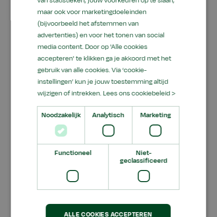
van statistieken, jouw voorkeuren op te slaan,
verantwoordelijk te maken voor één merk.
maar ook voor marketingdoeleinden
“Specialisten worden steeds belangrijker.”
(bijvoorbeeld het afstemmen van
advertenties) en voor het tonen van social
media content. Door op 'Alle cookies
accepteren' te klikken ga je akkoord met het
Werkplaats en
gebruik van alle cookies. Via ‘cookie-
gereedschap
instellingen’ kun je jouw toestemming altijd
wijzigen of intrekken.
Lees ons cookiebeleid >
Het sleutelen aan elektrische voertuigen op
Noodzakelijk
Analytisch
Marketing
locatie is lastig en vereist aanpassingen in de
werkplaats. De meeste mechanisatiebedrijven
in Nederland zijn daar (nog) niet op berekend.
Functioneel
Niet-
Hoornsman: “Er mag alleen gesleuteld worden
geclassificeerd
in een gescheiden werkplaats, ver van
apparatuur of machines die vonken kunnen
veroorzaken. Ook mogen er geen brandbare
materialen of vloeistoffen in de buurt staan.”
ALLE COOKIES ACCEPTEREN