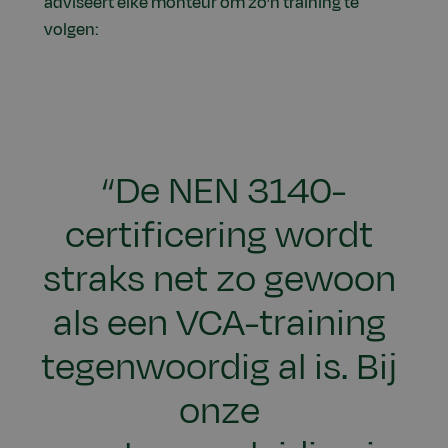
adviseert elke monteur om zo’n training te
volgen:
“De NEN 3140-
certificering wordt
straks net zo gewoon
als een VCA-training
tegenwoordig al is. Bij
onze